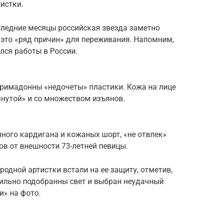
истки.
следние месяцы российская звезда заметно
на это «ряд причин» для переживания. Напомним,
лся работы в России.
Примадонны «недочеты» пластики. Кожа на лице
янутой» и со множеством изъянов.
нного кардигана и кожаных шорт, «не отвлек»
в от внешности 73-летней певицы.
одной артистки встали на ее защиту, отметив,
вильно подобранны свет и выбран неудачный
и» на фото.