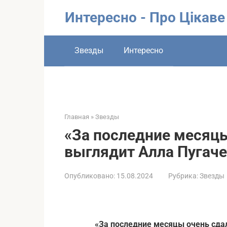
Перейти
Интересно - Про Цікаве
к
контенту
Звезды
Интересно
Главная
»
Звезды
«За последние месяцы
выглядит Алла Пугач
Опубликовано:
15.08.2024
Рубрика:
Звезды
«За последние месяцы очень сда