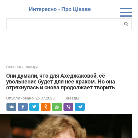
Перейти
Интересно - Про Цікаве
к
контенту
Поиск:
Главная
»
Звезды
Они думали, что для Ахеджаковой, её
увольнение будет для нее крахом. Но она
отряхнулась и снова продолжает творить
Опубликовано:
26.07.2025
Звезды