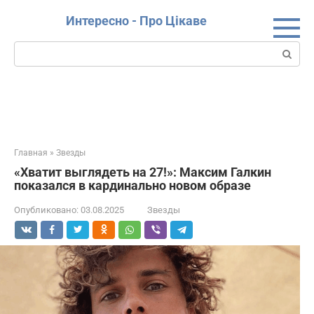
Перейти
Интересно - Про Цікаве
к
контенту
Поиск:
Главная
»
Звезды
«Хватит выглядеть на 27!»: Максим Галкин
показался в кардинально новом образе
Опубликовано:
03.08.2025
Звезды