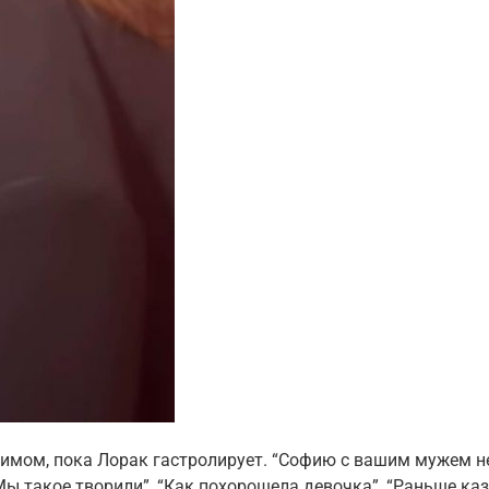
имом, пока Лорак гастролирует. “Софию с вашим мужем не
ы такое творили”, “Как похорошела девочка”, “Раньше каза