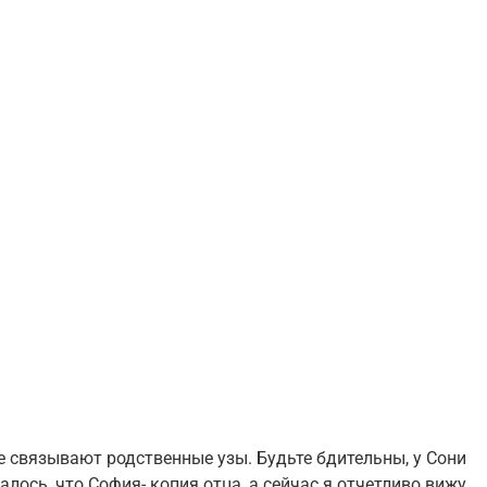
 связывают родственные узы. Будьте бдительны, у Сони
лось, что София- копия отца, а сейчас я отчетливо вижу