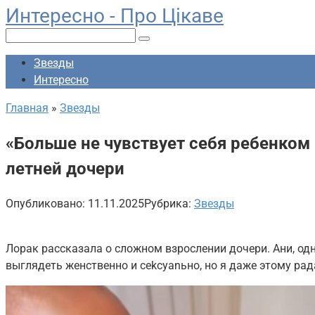
Интересно - Про Цікаве
Перейти
к
Поиск:
контенту
Звезды
Интересно
Главная
»
Звезды
«Больше не чувствует себя ребенком
летней дочери
Опубликовано:
11.11.2025
Рубрика:
Звезды
Лорак рассказала о сложном взрослении дочери. Ани, од
выглядеть женственно и cеkсуаnьно, но я даже этому рад