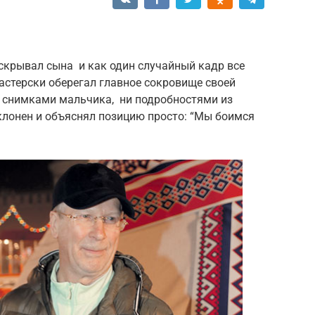
скрывал сына и как один случайный кадр все
астерски оберегал главное сокровище своей
и снимками мальчика, ни подробностями из
клонен и объяснял позицию просто: “Мы боимся