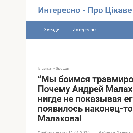
Перейти
Интересно - Про Цікаве
к
контенту
Звезды
Интересно
Главная
»
Звезды
“Мы боимся травмиров
Почему Андрей Малахо
нигде не показывая ег
появилось наконец-т
Малахова!
Опубликовано:
11.01.2026
Рубрика:
Звезды