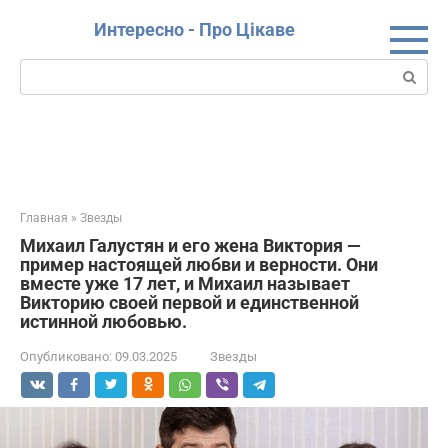
Перейти
Интересно - Про Цікаве
к
контенту
Поиск:
Главная
»
Звезды
Михаил Галустян и его жена Виктория —
пример настоящей любви и верности. Они
вместе уже 17 лет, и Михаил называет
Викторию своей первой и единственной
истинной любовью.
Опубликовано:
09.03.2025
Звезды