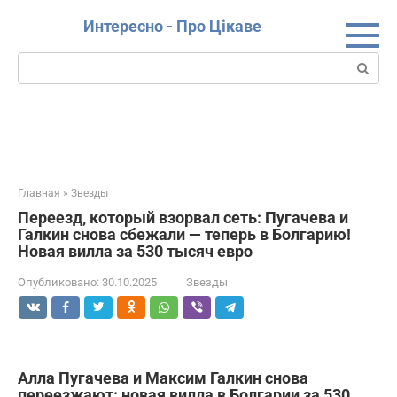
Перейти
Интересно - Про Цікаве
к
контенту
Поиск:
Главная
»
Звезды
Переезд, который взорвал сеть: Пугачева и
Галкин снова сбежали — теперь в Болгарию!
Новая вилла за 530 тысяч евро
Опубликовано:
30.10.2025
Звезды
Алла Пугачева и Максим Галкин снова
переезжают: новая вилла в Болгарии за 530